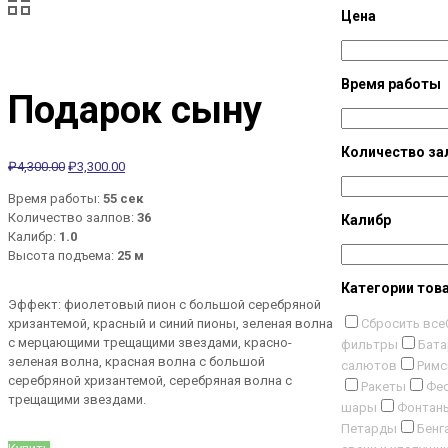
Цена
Время работы
Подарок сыну
Количество за
₽
4,300.00
₽
3,300.00
Время работы:
55 сек
Количество залпов:
36
Калибр
Калибр:
1.0
Высота подъема:
25 м
Категории тов
Эффект: фиолетовый пион с большой серебряной
Сбросить все
хризантемой, красный и синий пионы, зеленая волна
с мерцающими трещащими звездами, красно-
фильтры
Бата
зеленая волна, красная волна с большой
салютов
Римс
серебряной хризантемой, серебряная волна с
Ракеты
Фес
трещащими звездами.
шары
Фонтан
Петарды
Бенг