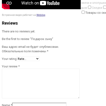
свечи и хлопушк
дым
Скидки
Товары со ск
Встроенное видео работает на
Webilop
Reviews
There are no reviews yet.
Be the first to review “Подарок сыну”
Ваш адрес email не будет опубликован.
Обязательные поля помечены
*
Your rating
Your review
*
Name
*