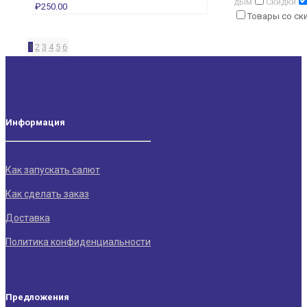
дым
Скидки
₽
250.00
Товары со ск
1
2
3
4
5
6
Информация
Как запускать салют
Как сделать заказ
Доставка
Политика конфиденциальности
Предложения