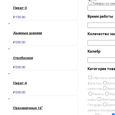
Товары со ск
Пират-3
Время работы
₽
150.00
Дымные шарики
Количество за
₽
200.00
Калибр
Стробоскоп
₽
200.00
Категории тов
Сбросить все
Пират-4
фильтры
Бата
салютов
Римс
₽
200.00
Ракеты
Фес
шары
Фонтан
Петарды
Бенг
Праздничные 16″
свечи и хлопушк