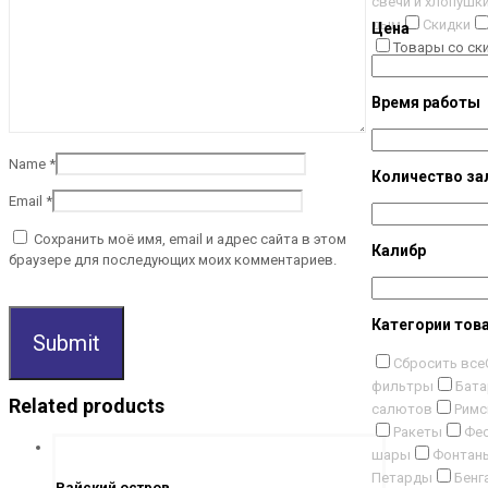
свечи и хлопушк
дым
Скидки
Цена
Товары со ск
Время работы
Name
*
Количество за
Email
*
Сохранить моё имя, email и адрес сайта в этом
Калибр
браузере для последующих моих комментариев.
Категории тов
Сбросить все
фильтры
Бата
Related products
салютов
Римс
Ракеты
Фес
шары
Фонтан
Петарды
Бенг
Райский остров