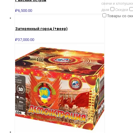
свечи и хлопушк
дым
Скидки
₽
6,500.00
Товары со ск
Затерянный город (+веер)
₽
37,000.00