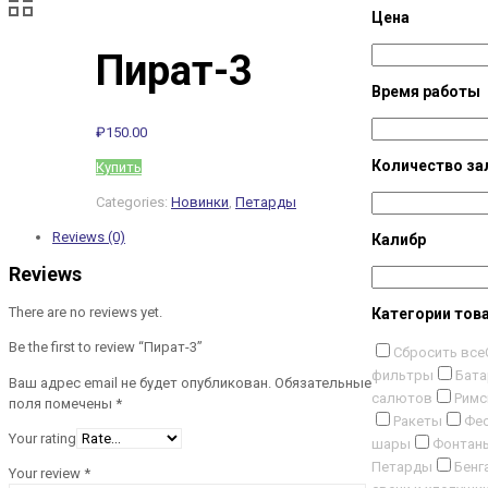
Цена
Пират-3
Время работы
₽
150.00
Количество за
Купить
Categories:
Новинки
,
Петарды
Reviews (0)
Калибр
Reviews
There are no reviews yet.
Категории тов
Be the first to review “Пират-3”
Сбросить все
фильтры
Бата
Ваш адрес email не будет опубликован.
Обязательные
салютов
Римс
поля помечены
*
Ракеты
Фес
Your rating
шары
Фонтан
Петарды
Бенг
Your review
*