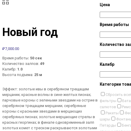
Цена
Время работы
Новый год
Количество за
₽
7,000.00
Время работы:
50 сек
Количество залпов:
49
Калибр
Калибр:
1.0
Высота подъема:
25 м
Категории тов
Эффект: золотые ивы в серебряном трещащем
Сбросить все
мерцании; красные волны в сине-желтых пионах;
парчовые короны с зелеными звездами на острие в
фильтры
Бата
серебряном трещащем мерцании; серебряные
салютов
Римс
короны с красными звездами в мерцающих
Ракеты
Фес
серебряных пионах; золотые мерцающие стрелы в
шары
Фонтан
красных георгинах; в финале одновременный залп
Петарды
Бенг
золотых комет с треском раскрываются золотыми