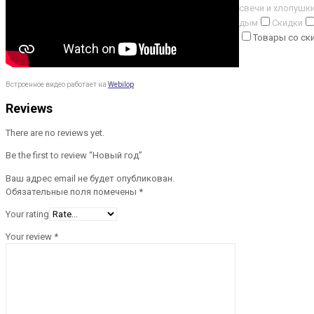
свечи и хлопушк
дым
Скидки
Товары со ск
Встроенное видео работает на
Webilop
Reviews
There are no reviews yet.
Be the first to review “Новый год”
Ваш адрес email не будет опубликован.
Обязательные поля помечены
*
Your rating
Your review
*