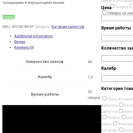
свечи и хлопушк
трещащими и мерцающими ивами.
дым
Скидки
Цена
Товары со ск
Купить
SKU:
VH100-49-01
Category:
Батареи салютов
Время работы
Additional information
Видео
Reviews (0)
Количество за
Количество залпов
49
Калибр
Калибр
1,0
Категории тов
50
Время работы
секунд
Сбросить все
фильтры
Бата
салютов
Римс
Ракеты
Фес
шары
Фонтан
Петарды
Бенг