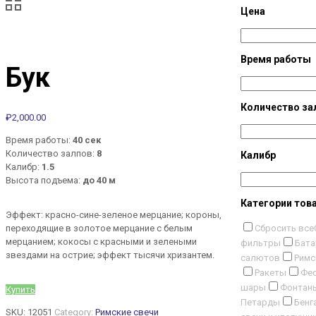
Цена
Время работы
Бук
Количество за
₽
2,000.00
Время работы:
40 сек
Количество залпов:
8
Калибр
Калибр:
1.5
Высота подъема:
до 40 м
Категории тов
Эффект: красно-сине-зеленое мерцание; короны,
Сбросить все
переходящие в золотое мерцание с белым
мерцанием; кокосы с красными и зелеными
фильтры
Бата
звездами на острие; эффект тысячи хризантем.
салютов
Римс
Ракеты
Фес
шары
Фонтан
Купить
Петарды
Бенг
SKU:
12051
Category:
Римские свечи