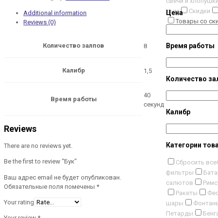
свечи и хлопушк
дым
Скидки
Цена
Additional information
Товары со ск
Reviews (0)
Время работы
Количество залпов
8
Калибр
1,5
Количество за
40
Время работы
секунд
Калибр
Reviews
Категории тов
There are no reviews yet.
Be the first to review “Бук”
Сбросить все
фильтры
Бата
Ваш адрес email не будет опубликован.
салютов
Римс
Обязательные поля помечены
*
Ракеты
Фес
Your rating
шары
Фонтан
Петарды
Бенг
Your review
*