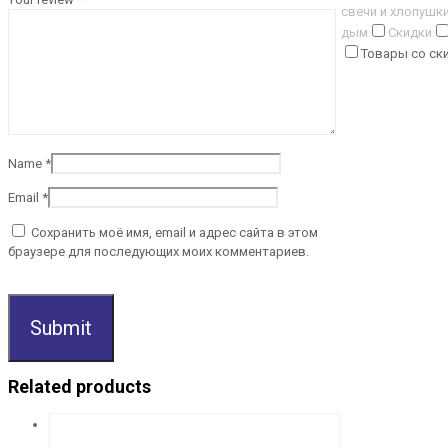
свечи и хлопушк
дым
Скидки
Товары со ск
Name
*
Email
*
Сохранить моё имя, email и адрес сайта в этом
браузере для последующих моих комментариев.
Related products