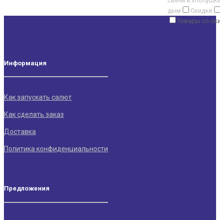
свечи и хлопушк
дым
Скидки
Товары со ск
Информация
Как запускать салют
Как сделать заказ
Доставка
Политика конфиденциальности
Предложения