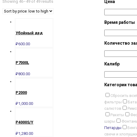
Showing 46–49 of 49 results
Цена
Время работы
Убойный дед
Количество за
₽
600.00
P7000L
Калибр
₽
800.00
Категории тов
P2000
Сбросить все
фильтры
Бата
₽
1,000.00
салютов
Римс
Ракеты
Фес
шары
Фонтан
P4000S/Y
Петарды
Бенг
₽
1,280.00
свечи и хлопушк