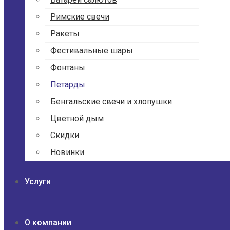
Римские свечи
Ракеты
Фести­валь­ные шары
Фонтаны
Петарды
Бенгаль­ские свечи и хлопушки
Цветной дым
Скидки
Новинки
Услуги
О компании