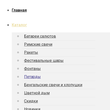
Главная
Каталог
Батареи салютов
Римские свечи
Ракеты
Фести­валь­ные шары
Фонтаны
Петарды
Бенгаль­ские свечи и хлопушки
Цветной дым
Скидки
Новинки