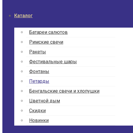
Каталог
Батареи салютов
Римские свечи
Ракеты
Фести­валь­ные шары
Фонтаны
Петарды
Бенгаль­ские свечи и хлопушки
Цветной дым
Скидки
Новинки