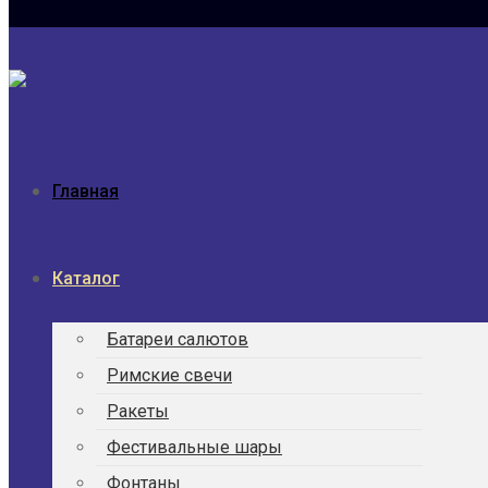
Главная
Каталог
Батареи салютов
Римские свечи
Ракеты
Фести­валь­ные шары
Фонтаны