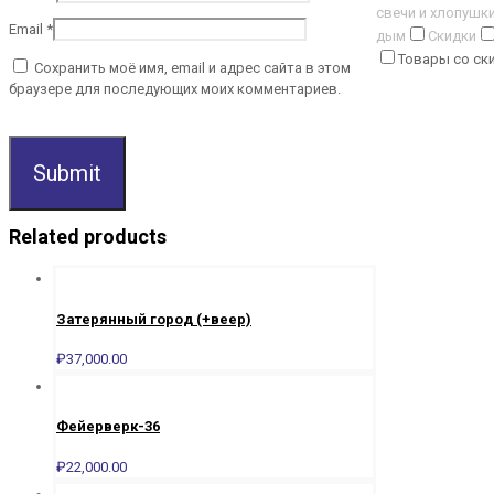
свечи и хлопушк
Email
*
дым
Скидки
Товары со ск
Сохранить моё имя, email и адрес сайта в этом
браузере для последующих моих комментариев.
Related products
Затерянный город (+веер)
₽
37,000.00
Фейерверк-36
₽
22,000.00