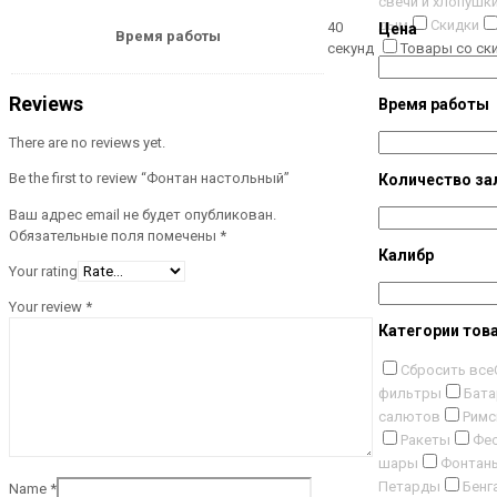
свечи и хлопушк
дым
Скидки
40
Цена
Время работы
секунд
Товары со ск
Reviews
Время работы
There are no reviews yet.
Be the first to review “Фонтан настольный”
Количество за
Ваш адрес email не будет опубликован.
Обязательные поля помечены
*
Калибр
Your rating
Your review
*
Категории тов
Сбросить все
фильтры
Бата
салютов
Римс
Ракеты
Фес
шары
Фонтан
Петарды
Бенг
Name
*