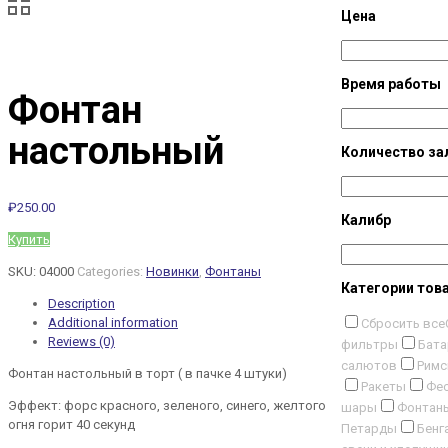
Цена
Время работы
Фонтан
настольный
Количество за
₽
250.00
Калибр
Купить
SKU:
04000
Categories:
Новинки
,
Фонтаны
Категории тов
Description
Additional information
Сбросить все
Reviews (0)
фильтры
Бата
салютов
Римс
Фонтан настольный в торт ( в пачке 4 штуки)
Ракеты
Фес
Эффект: форс красного, зеленого, синего, желтого
шары
Фонтан
огня горит 40 секунд
Петарды
Бенг