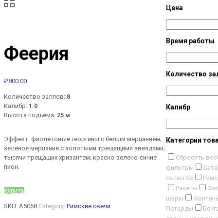
Цена
Время работы
Феерия
Количество за
₽
800.00
Количество залпов:
8
Калибр:
1.0
Калибр
Высота подъема:
25 м
Эффект: фиолетовые георгины с белым мерцанием;
Категории тов
зеленое мерцание с золотыми трещащими звездами;
Сбросить все
тысячи трещащих хризантем; красно-зелено-синие
пион.
фильтры
Бата
салютов
Римс
Ракеты
Фес
Купить
шары
Фонтан
SKU:
A5068
Category:
Римские свечи
Петарды
Бенг