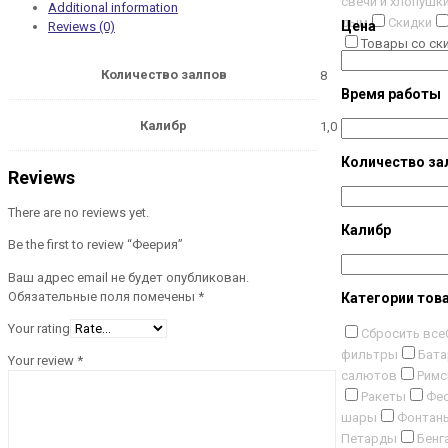
свечи и хлопушк
Additional information
дым
Скидки
Цена
Reviews (0)
Товары со ск
Количество залпов
8
Время работы
Калибр
1,0
Количество за
Reviews
There are no reviews yet.
Калибр
Be the first to review “Феерия”
Ваш адрес email не будет опубликован.
Обязательные поля помечены
*
Категории тов
Your rating
Сбросить все
фильтры
Бата
Your review
*
салютов
Римс
Ракеты
Фес
шары
Фонтан
Петарды
Бенг