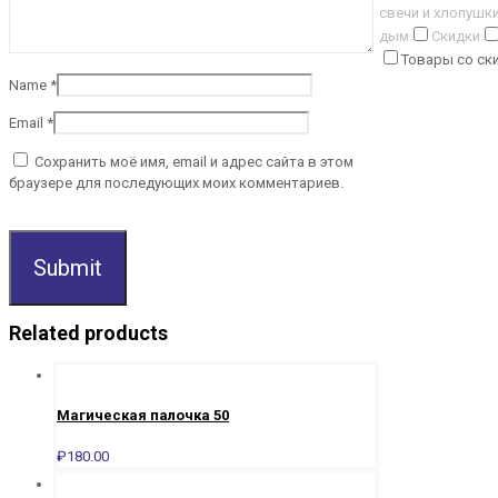
свечи и хлопушк
дым
Скидки
Товары со ск
Name
*
Email
*
Сохранить моё имя, email и адрес сайта в этом
браузере для последующих моих комментариев.
Related products
Магическая палочка 50
₽
180.00