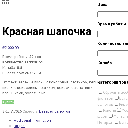
Цена
Время работы
Красная шапочка
Количество за
₽
2,000.00
Время работы:
30 сек
Количество залпов:
25
Калибр
Калибр:
0.8
Высота подъема:
20 м
Эффект: зеленые пионы с кокосовым пестиком, белые
Категории тов
пионы с кокосовым пестиком, кокосы с золотыми
Сбросить все
вспышками, золотые ивы.
фильтры
Бата
Купить
салютов
Римс
Ракеты
Фес
SKU:
А7026
Category:
Батареи салютов
шары
Фонтан
Additional information
Петарды
Бенг
Видео