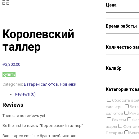
Цена
Время работы
Королевский
таллер
Количество за
₽
2,300.00
Калибр
Купить
Categories:
Батареи салютов
,
Новинки
Категории тов
Reviews (0)
Сбросить все
Reviews
фильтры
Бата
салютов
Римс
There are no reviews yet.
Ракеты
Фес
Be the first to review “Королевский таллер”
шары
Фонтан
Петарды
Бенг
Ваш адрес email не будет опубликован.