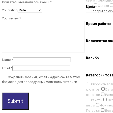
свечи и хлопушк
Обязательные поля помечены
*
дым
Скидки
Цена
Your rating
Товары со ск
Your review
*
Время работы
Количество за
Калибр
Name
*
Email
*
Категории тов
Сохранить моё имя, email и адрес сайта в этом
браузере для последующих моих комментариев.
Сбросить все
фильтры
Бата
салютов
Римс
Ракеты
Фес
шары
Фонтан
Петарды
Бенг